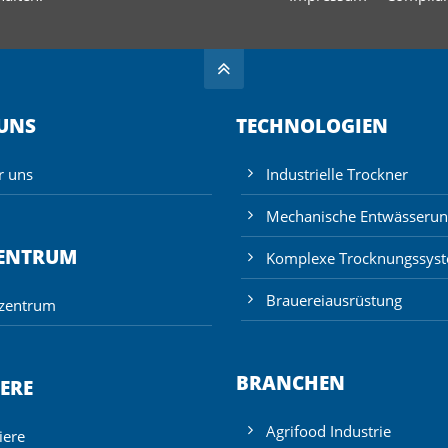
 UNS
TECHNOLOGIEN
r uns
Industrielle Trockner
Mechanische Entwässerun
ZENTRUM
Komplexe Trocknungssys
Brauereiausrüstung
tzentrum
BRANCHEN
ERE
Agrifood Industrie
iere