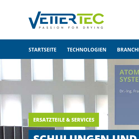
SUP
LOGIN
Lorem i
Benutzername
STARTSEITE
TECHNOLOGIEN
BRANCH
2
Passwort
We offe
Anmelden
Mon - 
+1)
Register
|
Lost your password?
ERSATZTEILE & SERVICES
SCHULUNGEN UND